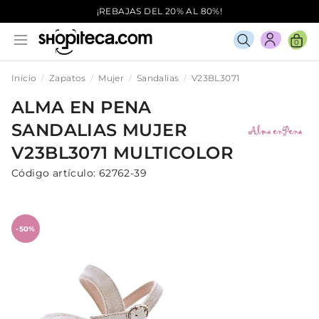
¡REBAJAS DEL 20% AL 80%!
0
Inicio
Zapatos
Mujer
Sandalias
V23BL3071
ALMA EN PENA
SANDALIAS
MUJER
V23BL3071
MULTICOLOR
Código artículo:
62762-39
-50%