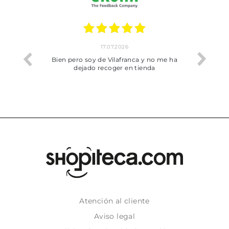
17.07.2026
he trobat
Bien pero soy de Vilafranca y no me ha
dejado recoger en tienda
Atención al cliente
Aviso legal