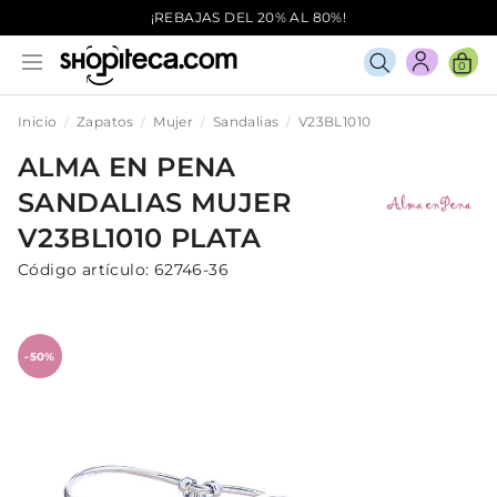
¡REBAJAS DEL 20% AL 80%!
0
Inicio
Zapatos
Mujer
Sandalias
V23BL1010
ALMA EN PENA
SANDALIAS
MUJER
V23BL1010
PLATA
Código artículo:
62746-36
-50%