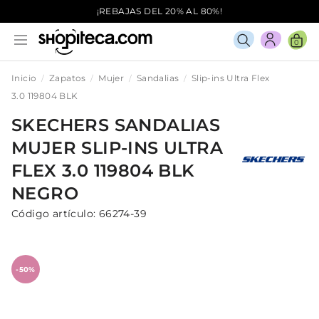
¡REBAJAS DEL 20% AL 80%!
0
Inicio
Zapatos
Mujer
Sandalias
Slip-ins Ultra Flex
3.0 119804 BLK
SKECHERS
SANDALIAS
MUJER
SLIP-INS ULTRA
FLEX 3.0 119804 BLK
NEGRO
Código artículo:
66274-39
-50%