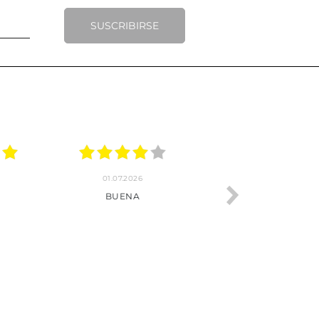
SUSCRIBIRSE
.2026
22.06.2026
20.06.2026
ho, pedido
Servicio muy completo
Envío rápid
 son muy
desde la compra hasta la
 los envíos y
entrega del producto.
paquetados.