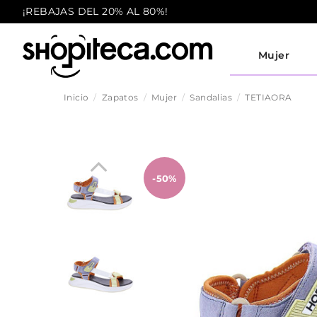
¡REBAJAS DEL 20% AL 80%!
Mujer
Inicio
Zapatos
Mujer
Sandalias
TETIAORA
-50%