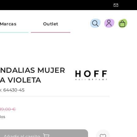
Marcas
Outlet
ANDALIAS
MUJER
RA
VIOLETA
:
64430-45
89,00 €
dos
Añadir al carrito