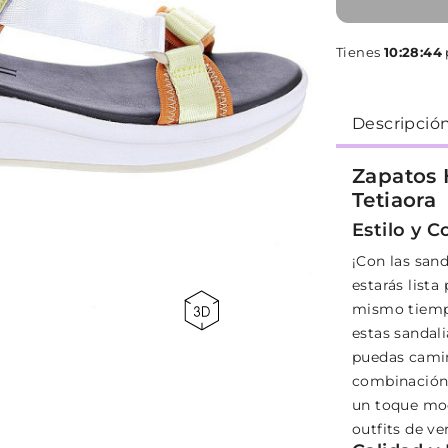
Tienes
10:28:44
Descripció
Zapatos 
Tetiaora
Estilo y 
¡Con las san
estarás lista
mismo tiempo
estas sandali
puedas camin
combinación 
un toque mod
outfits de ve