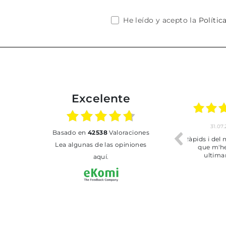
He leído y acepto la
Polític
Excelente
02.07.2026
01.07.2026
basado en
42538
Valoraciones
Todo bien
BUENA
T
Lea algunas de las opiniones
aquí.