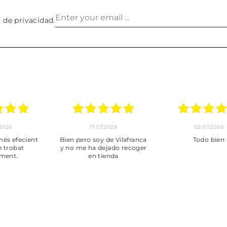
a de privacidad
.
30.06.2026
24.06.2026
23.06
ot perfecte
***
Pedido hec
enviado,
puntuales con
muy bien em