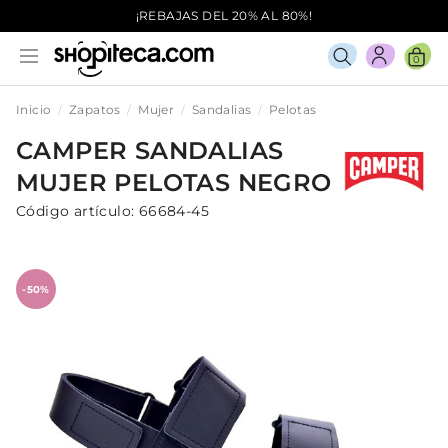
¡REBAJAS DEL 20% AL 80%!
0
Inicio
Zapatos
Mujer
Sandalias
Pelotas
CAMPER
SANDALIAS
MUJER
PELOTAS
NEGRO
Código artículo:
66684-45
-50%