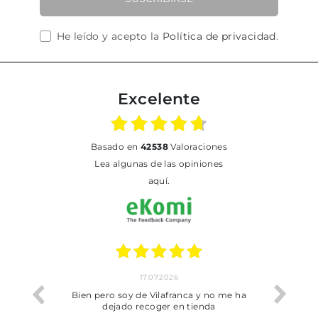
He leído y acepto la
Política de privacidad
.
Excelente
basado en
42538
Valoraciones
Lea algunas de las opiniones
aquí.
17.07.2026
he trobat
Bien pero soy de Vilafranca y no me ha
dejado recoger en tienda