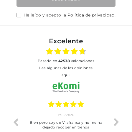
He leído y acepto la
Política de privacidad
.
Excelente
basado en
42538
Valoraciones
Lea algunas de las opiniones
aquí.
17.07.2026
he trobat
Bien pero soy de Vilafranca y no me ha
dejado recoger en tienda