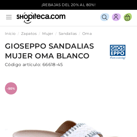
¡REBAJAS DEL 20% AL 80%!
0
Inicio
Zapatos
Mujer
Sandalias
Oma
GIOSEPPO
SANDALIAS
MUJER
OMA
BLANCO
Código artículo:
66618-45
-50%