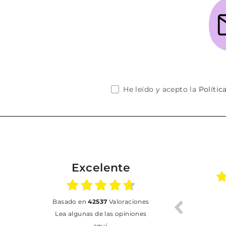
He leído y acepto la
Polític
Excelente
01.07.2026
30.06.2026
basado en
42537
Valoraciones
BUENA
Tot perfecte
Lea algunas de las opiniones
aquí.