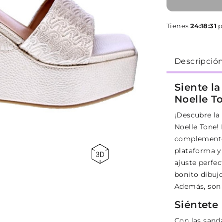
Tienes
24:18:31
p
Descripció
Siente la
Noelle T
¡Descubre la
Noelle Tone!
complemento 
plataforma y
ajuste perfec
bonito dibujo
Además, son l
Siéntete
Con las sanda