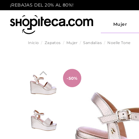
¡REBAJAS DEL 20% AL 80%!
Mujer
Inicio
Zapatos
Mujer
Sandalias
Noelle Tone
-50%