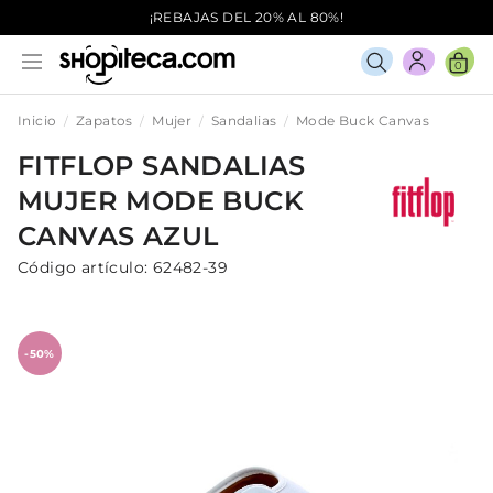
¡REBAJAS DEL 20% AL 80%!
0
Inicio
Zapatos
Mujer
Sandalias
Mode Buck Canvas
FITFLOP
SANDALIAS
MUJER
MODE BUCK
CANVAS
AZUL
Código artículo:
62482-39
-50%