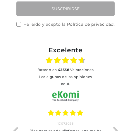
SUSCRIBIRSE
He leído y acepto la
Política de privacidad
.
Excelente
basado en
42538
Valoraciones
Lea algunas de las opiniones
aquí.
17.07.2026
he trobat
Bien pero soy de Vilafranca y no me ha