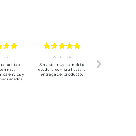
.2026
22.06.2026
20.06.2026
ho, pedido
Servicio muy completo
Envío rápid
 son muy
desde la compra hasta la
 los envíos y
entrega del producto.
paquetados.