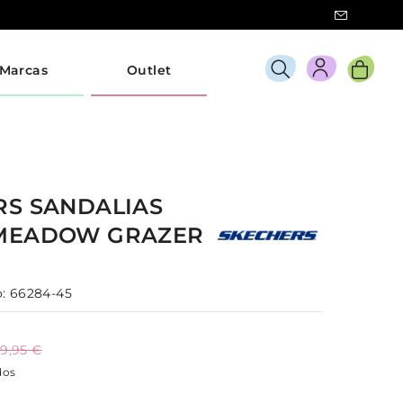
Marcas
Outlet
RS
SANDALIAS
MEADOW GRAZER
:
66284-45
9,95 €
dos