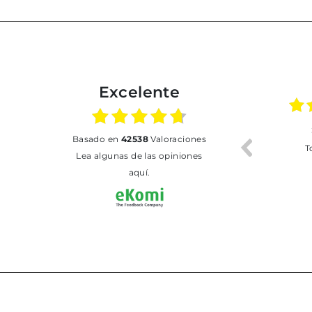
Excelente
02.07.2026
01.07.2026
basado en
42538
Valoraciones
Todo bien
BUENA
T
Lea algunas de las opiniones
aquí.