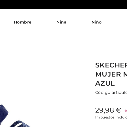
Hombre
Niña
Niño
SKECHE
MUJER
AZUL
Código artículo
29,98 €
5
Impuestos inclui