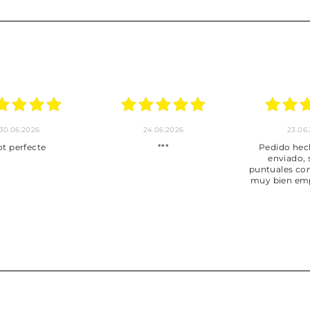
30.06.2026
24.06.2026
23.06
ot perfecte
***
Pedido hec
enviado,
puntuales con
muy bien em