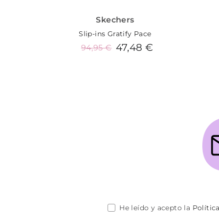
Skechers
Slip-ins Gratify Pace
47,48 €
94,95 €
Añadir al carrito
He leído y acepto la
Polític