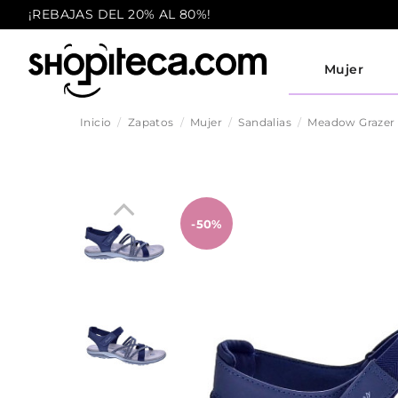
¡REBAJAS DEL 20% AL 80%!
Mujer
Inicio
Zapatos
Mujer
Sandalias
Meadow Grazer
-50%