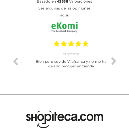
basado en
42538
Valoraciones
Lea algunas de las opiniones
aquí.
17.07.2026
he trobat
Bien pero soy de Vilafranca y no me ha
dejado recoger en tienda