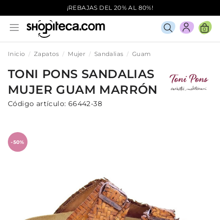
¡REBAJAS DEL 20% AL 80%!
0
Inicio
Zapatos
Mujer
Sandalias
Guam
TONI PONS
SANDALIAS
MUJER
GUAM
MARRÓN
Código artículo:
66442-38
-50%