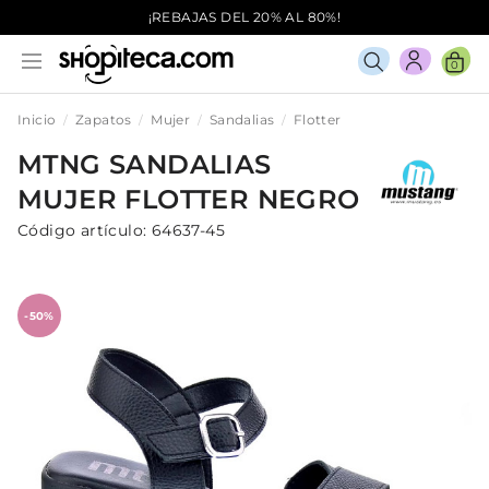
¡REBAJAS DEL 20% AL 80%!
0
Inicio
Zapatos
Mujer
Sandalias
Flotter
MTNG
SANDALIAS
MUJER
FLOTTER
NEGRO
Código artículo:
64637-45
-50%