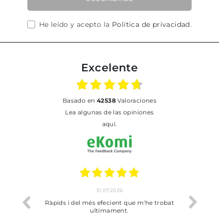
He leído y acepto la
Política de privacidad
.
Excelente
basado en
42538
Valoraciones
Lea algunas de las opiniones
aquí.
17.07.2026
 m'he trobat
Bien pero soy de Vilafranca y no me ha
dejado recoger en tienda