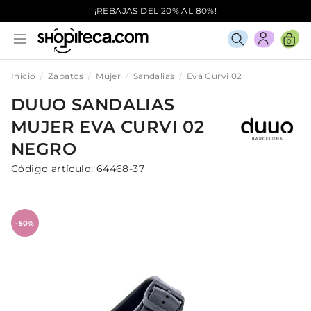
¡REBAJAS DEL 20% AL 80%!
0
Inicio
Zapatos
Mujer
Sandalias
Eva Curvi 02
DUUO
SANDALIAS
MUJER
EVA CURVI 02
NEGRO
Código artículo:
64468-37
-50%