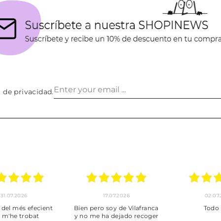
a de privacidad
.
02.07.2026
01.07.2026
franca
Todo bien
BUENA
coger