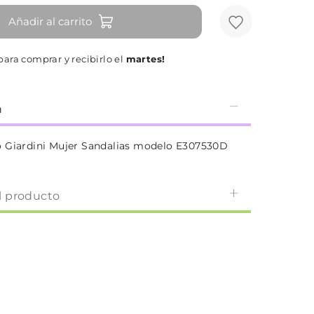
Añadir al carrito
ara comprar y recibirlo el
martes!
n
 Giardini Mujer Sandalias modelo E307530D
l producto