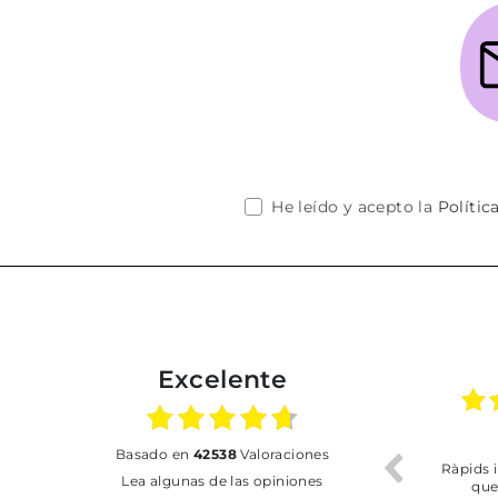
He leído y acepto la
Polític
Excelente
26
31.07.2026
17.07.2026
basado en
42538
Valoraciones
o. Buen
Ràpids i del més efecient
Bien pero soy de Vila
Lea algunas de las opiniones
o
que m'he trobat
y no me ha dejado re