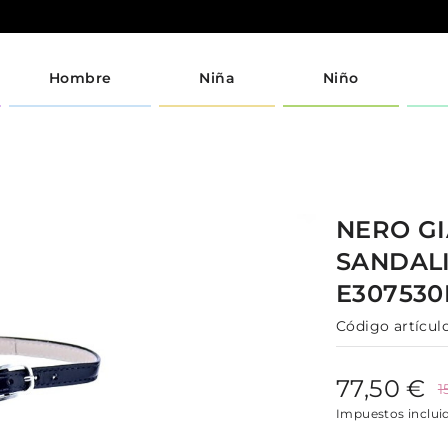
Hombre
Niña
Niño
NERO GI
SANDAL
E30753
Código artículo
77,50 €
1
Impuestos inclui