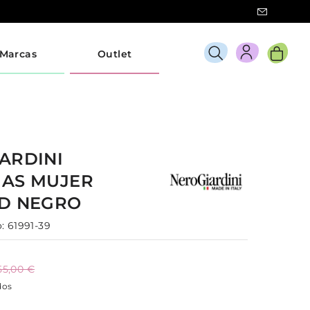
Marcas
Outlet
ARDINI
IAS
MUJER
0D
NEGRO
:
61991-39
55,00 €
dos