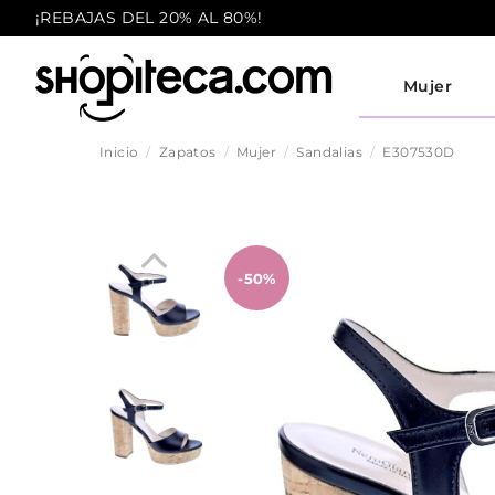
¡REBAJAS DEL 20% AL 80%!
Mujer
Inicio
Zapatos
Mujer
Sandalias
E307530D
-50%