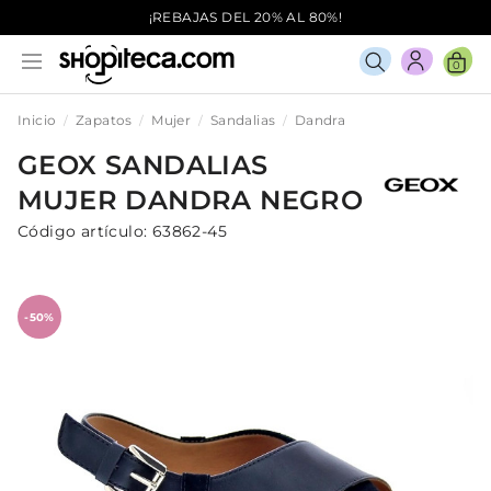
¡REBAJAS DEL 20% AL 80%!
0
Inicio
Zapatos
Mujer
Sandalias
Dandra
GEOX
SANDALIAS
MUJER
DANDRA
NEGRO
Código artículo:
63862-45
-50%