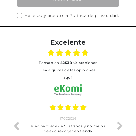
He leído y acepto la
Política de privacidad
.
Excelente
basado en
42538
Valoraciones
Lea algunas de las opiniones
aquí.
17.07.2026
he trobat
Bien pero soy de Vilafranca y no me ha
dejado recoger en tienda