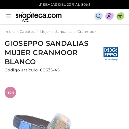
¡REBAJAS DEL 20% AL 80%!
0
Inicio
Zapatos
Mujer
Sandalias
Cranmoor
GIOSEPPO
SANDALIAS
MUJER
CRANMOOR
BLANCO
Código artículo:
66635-45
-50%