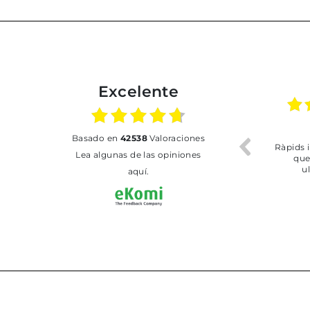
Excelente
02.07.2026
01.07.2026
basado en
42538
Valoraciones
Todo bien
BUENA
T
Lea algunas de las opiniones
aquí.