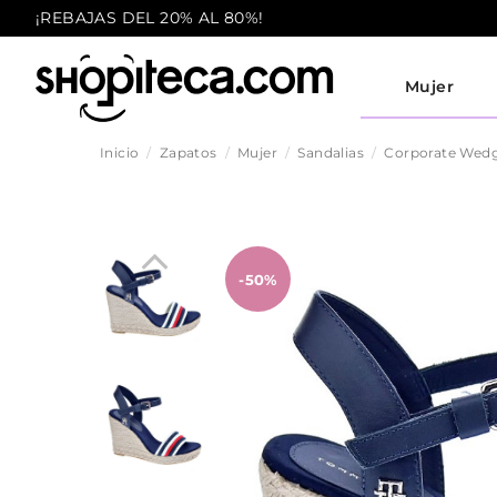
¡REBAJAS DEL 20% AL 80%!
Mujer
Inicio
Zapatos
Mujer
Sandalias
Corporate Wed
-50%