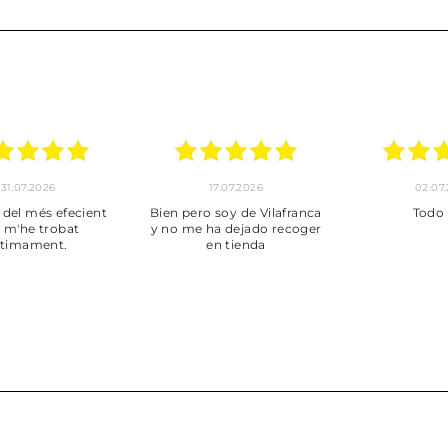
30.06.2026
24.06.2026
23.06
ot perfecte
***
Pedido hec
enviado,
puntuales con
muy bien em