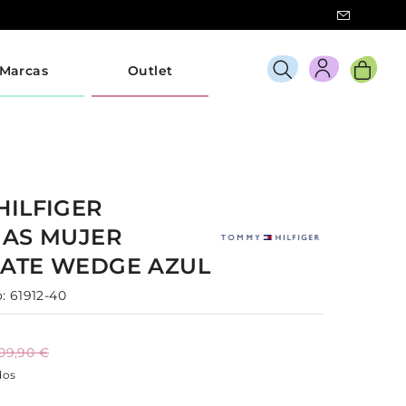
Marcas
Outlet
HILFIGER
IAS
MUJER
ATE WEDGE
AZUL
:
61912-40
09,90 €
dos