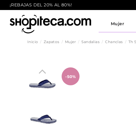
¡REBAJAS DEL 20% AL 80%!
Mujer
Inicio
Zapatos
Mujer
Sandalias
Chanclas
Th 
-50%