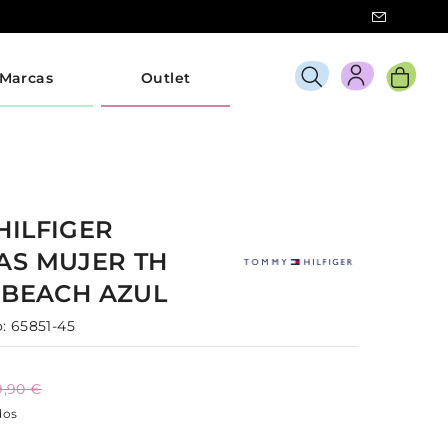
Marcas
Outlet
HILFIGER
AS
MUJER
TH
S BEACH
AZUL
:
65851-45
9,90 €
dos