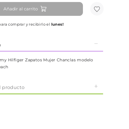
Añadir al carrito
ara comprar y recibirlo el
lunes!
n
my Hilfiger Zapatos Mujer Chanclas modelo
each
l producto