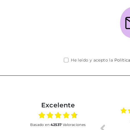
He leído y acepto la
Polític
Excelente
01.07.2026
30.06.2026
basado en
42537
Valoraciones
BUENA
Tot perfecte