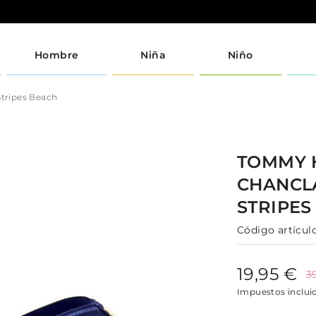
Hombre
Niña
Niño
Stripes Beach
TOMMY 
CHANCL
STRIPE
Código artículo
19,95 €
3
Impuestos inclui