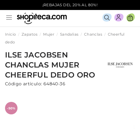
¡REBAJAS DEL 20% AL 80%!
0
Inicio
Zapatos
Mujer
Sandalias
Chanclas
Cheerful
dedo
ILSE JACOBSEN
CHANCLAS
MUJER
CHEERFUL DEDO
ORO
Código artículo:
64840-36
-50%