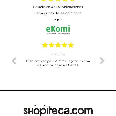
basado en
42538
Valoraciones
Lea algunas de las opiniones
aquí.
17.07.2026
he trobat
Bien pero soy de Vilafranca y no me ha
dejado recoger en tienda