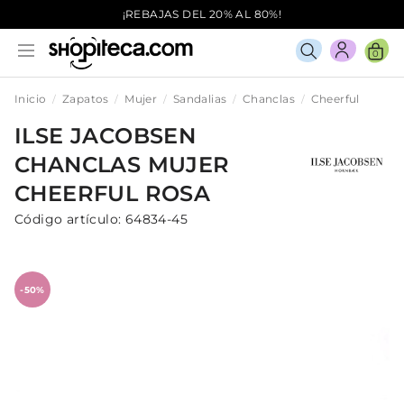
¡REBAJAS DEL 20% AL 80%!
0
Inicio
Zapatos
Mujer
Sandalias
Chanclas
Cheerful
ILSE JACOBSEN
CHANCLAS
MUJER
CHEERFUL
ROSA
Código artículo:
64834-45
-50%