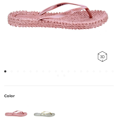
Color