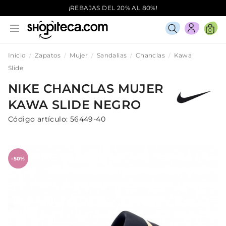
¡REBAJAS DEL 20% AL 80%!
0
Inicio
Zapatos
Mujer
Sandalias
Chanclas
Kawa
Slide
NIKE
CHANCLAS
MUJER
KAWA SLIDE
NEGRO
Código artículo:
56449-40
-50%