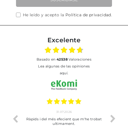
He leído y acepto la
Política de privacidad
.
Excelente
basado en
42538
Valoraciones
Lea algunas de las opiniones
aquí.
31.07.2026
io
Ràpids i del més efecient que m'he trobat
Bien p
ultimament.