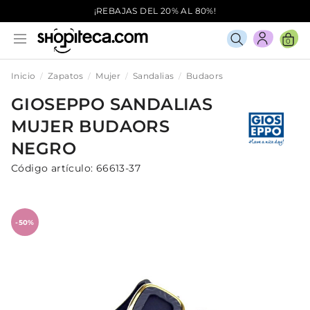
¡REBAJAS DEL 20% AL 80%!
0
Inicio
Zapatos
Mujer
Sandalias
Budaors
GIOSEPPO
SANDALIAS
MUJER
BUDAORS
NEGRO
Código artículo:
66613-37
-50%