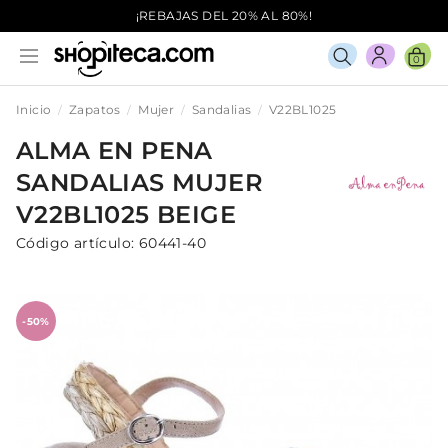
¡REBAJAS DEL 20% AL 80%!
0
Inicio
Zapatos
Mujer
Sandalias
V22BL1025
ALMA EN PENA
SANDALIAS
MUJER
V22BL1025
BEIGE
Código artículo:
60441-40
-50%