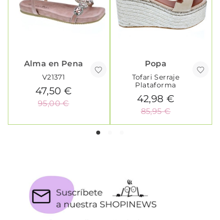
Alma en Pena
Popa
V21371
Tofari Serraje
Plataforma
47,50 €
42,98 €
95,00 €
85,95 €