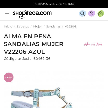
¡REBAJAS DEL 20% AL 80%!
0
Inicio
Zapatos
Mujer
Sandalias
V22206
ALMA EN PENA
SANDALIAS
MUJER
V22206
AZUL
Código artículo:
60469-36
-50%