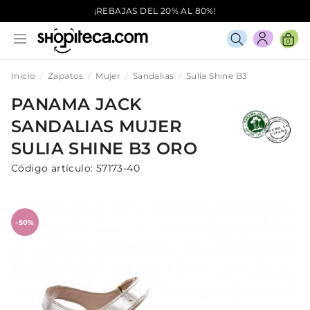
¡REBAJAS DEL 20% AL 80%!
0
Inicio
Zapatos
Mujer
Sandalias
Sulia Shine B3
PANAMA JACK
SANDALIAS
MUJER
SULIA SHINE B3
ORO
Código artículo:
57173-40
-50%