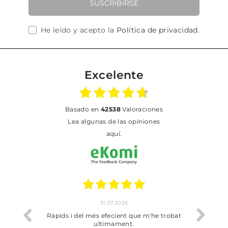
SUSCRIBIRSE
He leído y acepto la
Política de privacidad
.
Excelente
basado en
42538
Valoraciones
Lea algunas de las opiniones
aquí.
31.07.2026
io
Ràpids i del més efecient que m'he trobat
Bien p
ultimament.