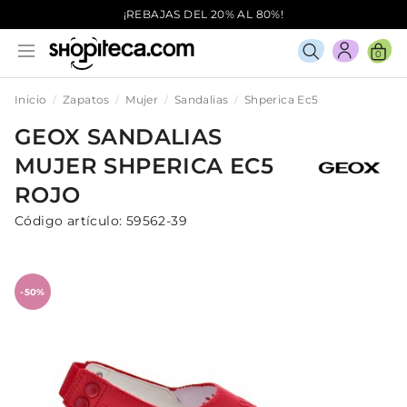
¡REBAJAS DEL 20% AL 80%!
0
Inicio
Zapatos
Mujer
Sandalias
Shperica Ec5
GEOX
SANDALIAS
MUJER
SHPERICA EC5
ROJO
Código artículo:
59562-39
-50%