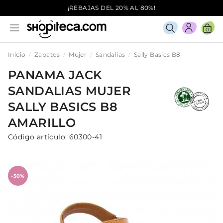
¡REBAJAS DEL 20% AL 80%!
0
Inicio
Zapatos
Mujer
Sandalias
Sally Basics B8
PANAMA JACK
SANDALIAS
MUJER
SALLY BASICS B8
AMARILLO
Código artículo:
60300-41
-50%