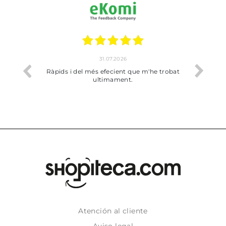
31.07.2026
io
Ràpids i del més efecient que m'he trobat
Bien p
ultimament.
Atención al cliente
Aviso legal