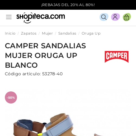
¡REBAJAS DEL 20% AL 80%!
0
Inicio
Zapatos
Mujer
Sandalias
Oruga Up
CAMPER
SANDALIAS
MUJER
ORUGA UP
BLANCO
Código artículo:
53278-40
-50%