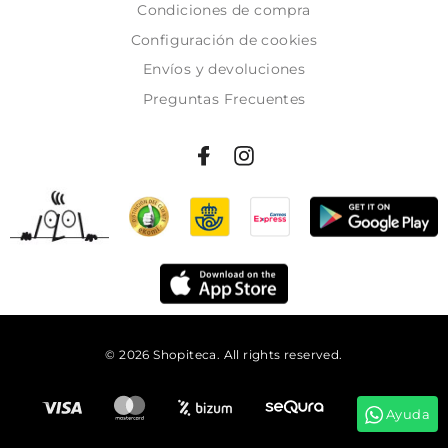
Condiciones de compra
Configuración de cookies
Envíos y devoluciones
Preguntas Frecuentes
© 2026 Shopiteca. All rights reserved.
Añadir al carrito
Ayuda
Tienes
55:33:32
para comprar y recibirlo el
martes!