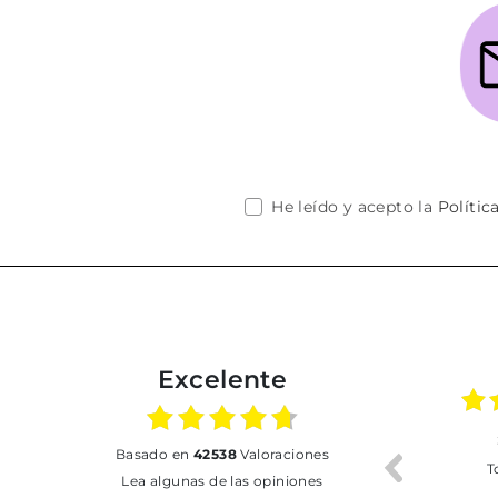
He leído y acepto la
Polític
Excelente
02.07.2026
01.07.2026
basado en
42538
Valoraciones
Todo bien
BUENA
T
Lea algunas de las opiniones