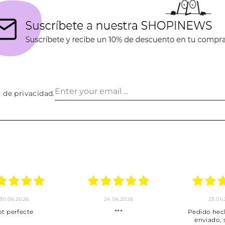
a de privacidad
.
30.06.2026
24.06.2026
23.06
ot perfecte
***
Pedido hec
enviado,