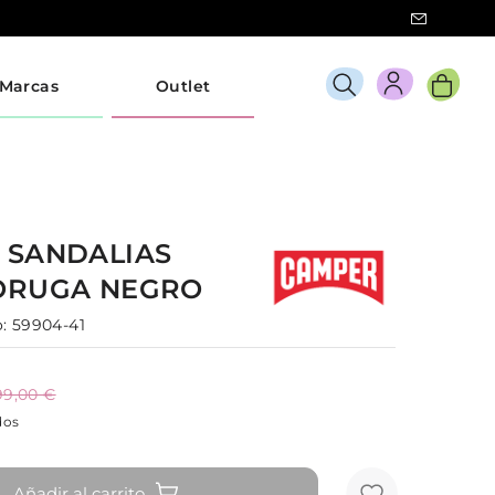
Marcas
Outlet
R
SANDALIAS
ORUGA
NEGRO
:
59904-41
99,00 €
dos
Añadir al carrito