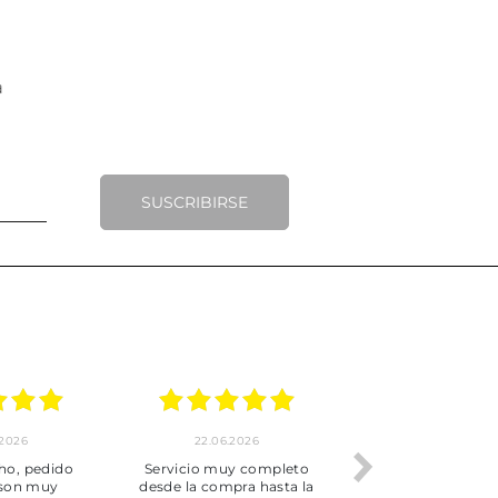
SUSCRIBIRSE
.2026
22.06.2026
20.06.2026
ho, pedido
Servicio muy completo
Envío rápid
 son muy
desde la compra hasta la