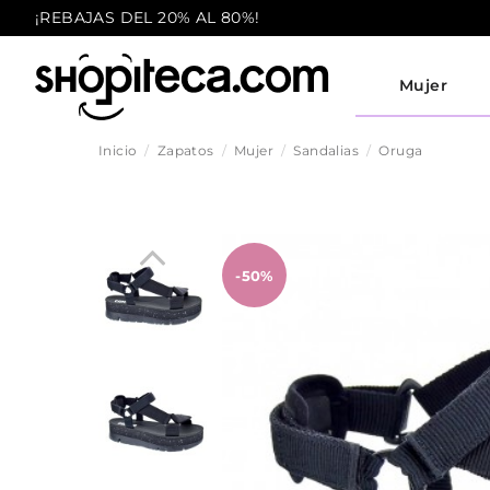
¡REBAJAS DEL 20% AL 80%!
Mujer
Inicio
Zapatos
Mujer
Sandalias
Oruga
-50%