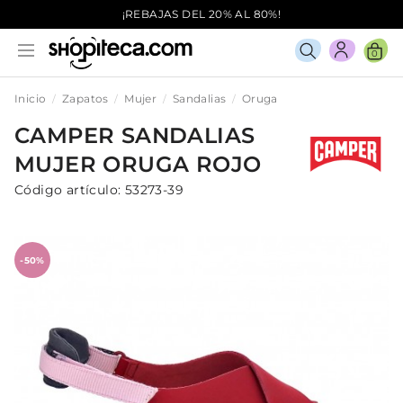
¡REBAJAS DEL 20% AL 80%!
0
Inicio
Zapatos
Mujer
Sandalias
Oruga
CAMPER
SANDALIAS
MUJER
ORUGA
ROJO
Código artículo:
53273-39
-50%