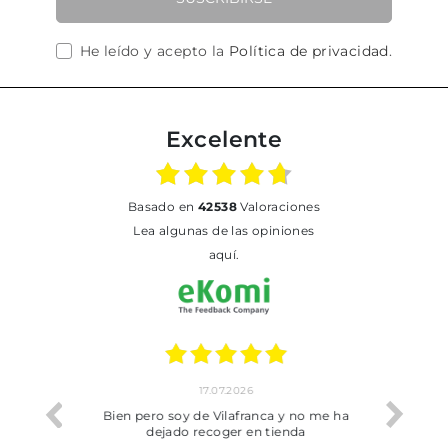
He leído y acepto la
Política de privacidad
.
Excelente
basado en
42538
Valoraciones
Lea algunas de las opiniones
aquí.
17.07.2026
he trobat
Bien pero soy de Vilafranca y no me ha
dejado recoger en tienda