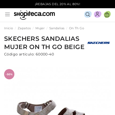
¡REBAJAS DEL 20% AL 80%!
0
Inicio
Zapatos
Mujer
Sandalias
On Th Go
SKECHERS
SANDALIAS
MUJER
ON TH GO
BEIGE
Código artículo:
60000-40
-50%