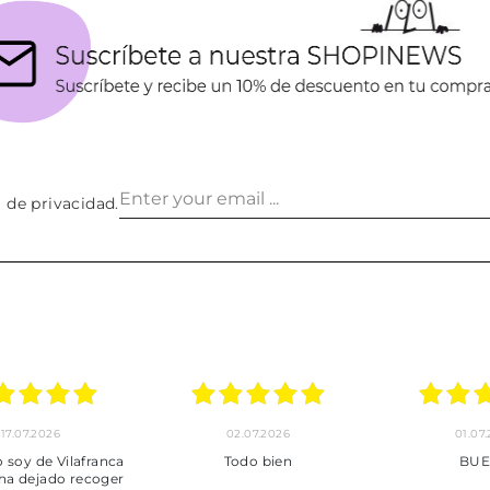
a de privacidad
.
02.07.2026
01.07.2026
anca
Todo bien
BUENA
ger