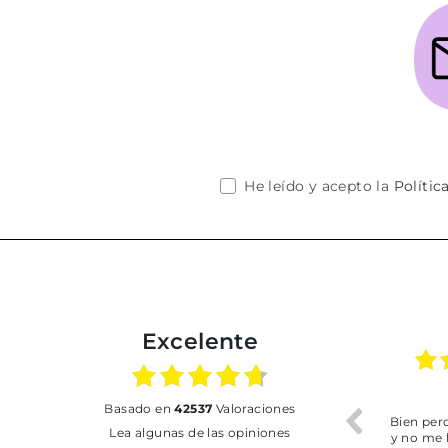
He leído y acepto la
Polític
Excelente
16.06.2026
17.07.2026
basado en
42537
Valoraciones
 Buen
Envío rapidísimo. El calzado
Bien pero soy de Vilafr
Lea algunas de las opiniones
de perfecta calidad
y no me ha dejado reco