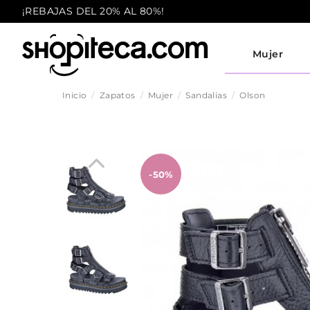
¡REBAJAS DEL 20% AL 80%!
Mujer
Inicio
Zapatos
Mujer
Sandalias
Olson
-50%