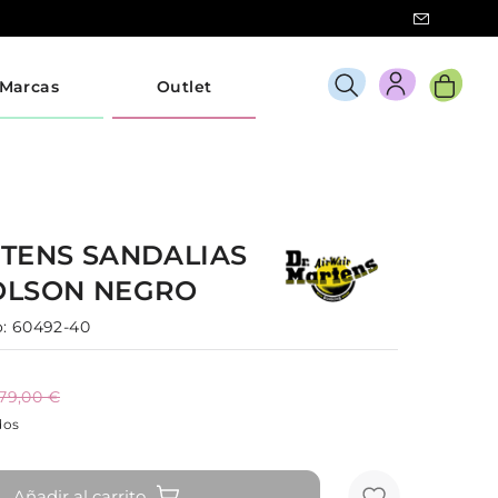
Marcas
Outlet
RTENS
SANDALIAS
OLSON
NEGRO
:
60492-40
179,00 €
dos
Añadir al carrito