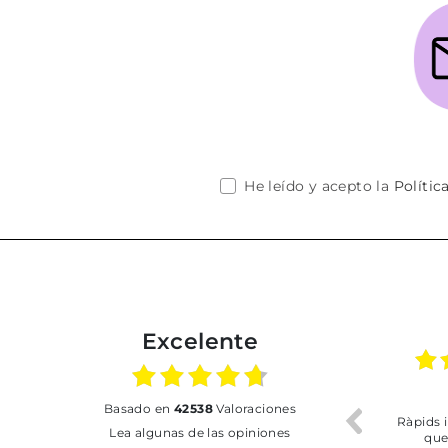
He leído y acepto la
Polític
Excelente
02.07.2026
01.07.2026
basado en
42538
Valoraciones
Todo bien
BUENA
T
Lea algunas de las opiniones