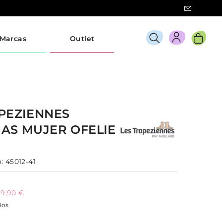
Marcas
Outlet
PEZIENNES
IAS
MUJER
OFELIE
:
45012-41
9,90 €
dos