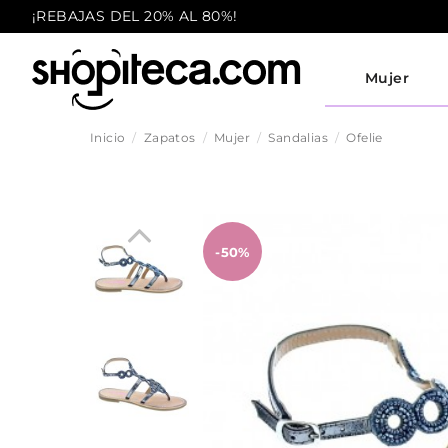
¡REBAJAS DEL 20% AL 80%!
Mujer
Inicio
Zapatos
Mujer
Sandalias
Ofelie
-50%