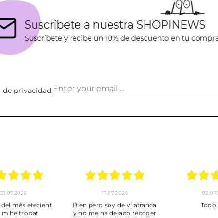
a de privacidad
.
30.06.2026
24.06.2026
23.06
ot perfecte
***
Pedido hec
enviado,