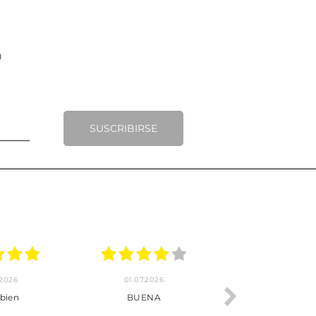
SUSCRIBIRSE
.2026
22.06.2026
20.06.2026
ho, pedido
Servicio muy completo
Envío rápid
 son muy
desde la compra hasta la