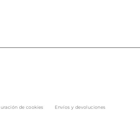
 los envíos y
entrega del producto.
paquetados.
uración de cookies
Envíos y devoluciones