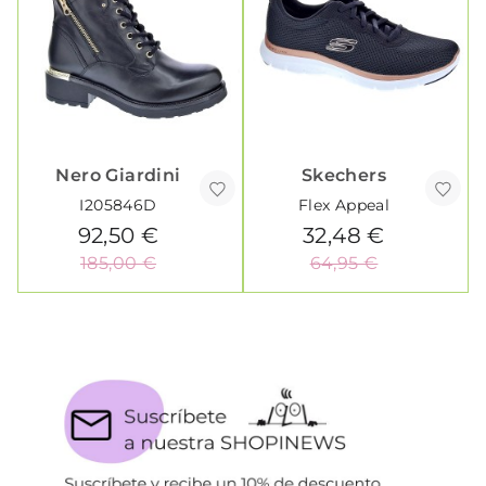
Nero Giardini
Skechers
I205846D
Flex Appeal
92,50 €
32,48 €
185,00 €
64,95 €