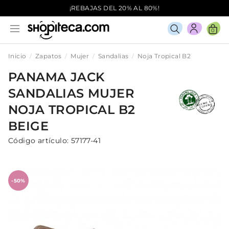
¡REBAJAS DEL 20% AL 80%!
0
Inicio
Zapatos
Mujer
Sandalias
Noja Tropical B2
PANAMA JACK
SANDALIAS
MUJER
NOJA TROPICAL B2
BEIGE
Código artículo:
57177-41
-50%