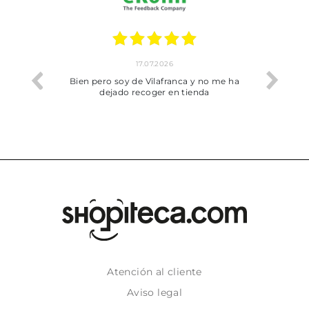
17.07.2026
he trobat
Bien pero soy de Vilafranca y no me ha
dejado recoger en tienda
Atención al cliente
Aviso legal