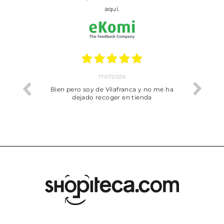
aquí.
17.07.2026
he trobat
Bien pero soy de Vilafranca y no me ha
dejado recoger en tienda