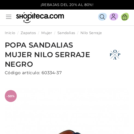
¡REBAJAS DEL 20% AL 80%!
0
Inicio
Zapatos
Mujer
Sandalias
Nilo Serraje
POPA
SANDALIAS
MUJER
NILO SERRAJE
NEGRO
Código artículo:
60334-37
-50%