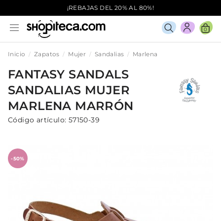
¡REBAJAS DEL 20% AL 80%!
0
Inicio
Zapatos
Mujer
Sandalias
Marlena
FANTASY SANDALS
SANDALIAS
MUJER
MARLENA
MARRÓN
Código artículo:
57150-39
-50%