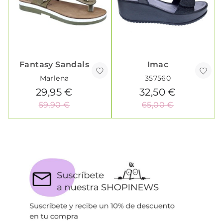
Fantasy Sandals
Imac
Marlena
357560
29,95 €
32,50 €
59,90 €
65,00 €