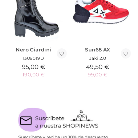
Nero Giardini
Sun68 AX
I309019D
Jaki 2.0
95,00 €
49,50 €
190,00 €
99,00 €