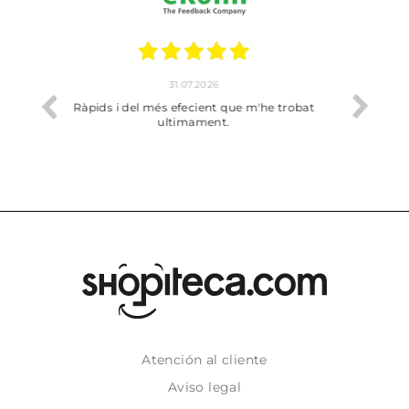
17.07.2026
he trobat
Bien pero soy de Vilafranca y no me ha
dejado recoger en tienda
Atención al cliente
Aviso legal