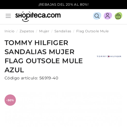
¡REBAJAS DEL 20% AL 80%!
0
Inicio
Zapatos
Mujer
Sandalias
Flag Outsole Mule
TOMMY HILFIGER
SANDALIAS
MUJER
FLAG OUTSOLE MULE
AZUL
Código artículo:
56919-40
-50%