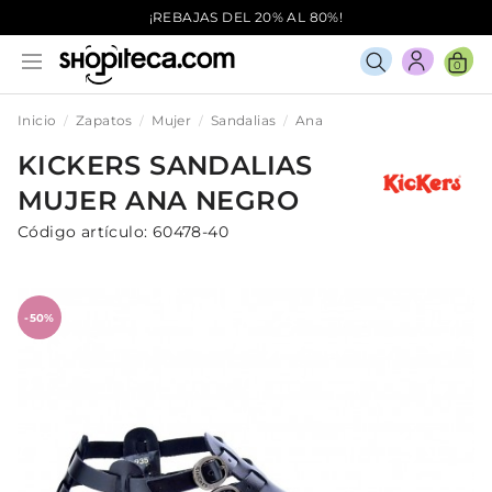
¡REBAJAS DEL 20% AL 80%!
0
Inicio
Zapatos
Mujer
Sandalias
Ana
KICKERS
SANDALIAS
MUJER
ANA
NEGRO
Código artículo:
60478-40
-50%