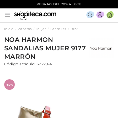
¡REBAJAS DEL 20% AL 80%!
0
Inicio
Zapatos
Mujer
Sandalias
9177
NOA HARMON
SANDALIAS
MUJER
9177
MARRÓN
Código artículo:
62279-41
-50%