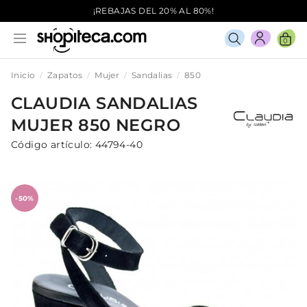
¡REBAJAS DEL 20% AL 80%!
0
Inicio
Zapatos
Mujer
Sandalias
850
CLAUDIA
SANDALIAS
MUJER
850
NEGRO
Código artículo:
44794-40
-50%