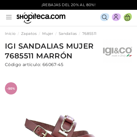
¡REBAJAS DEL 20% AL 80%!
0
Inicio
Zapatos
Mujer
Sandalias
7685511
IGI
SANDALIAS
MUJER
7685511
MARRÓN
Código artículo:
66067-45
-50%