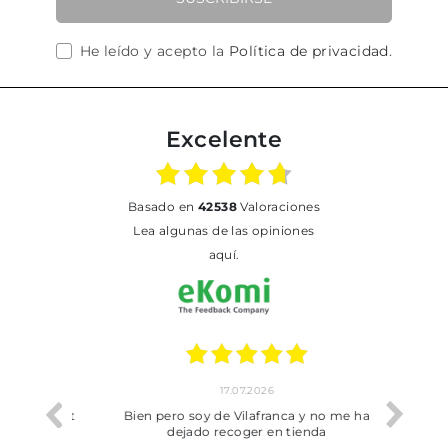
He leído y acepto la
Política de privacidad
.
Excelente
basado en
42538
Valoraciones
Lea algunas de las opiniones
aquí.
17.07.2026
he trobat
Bien pero soy de Vilafranca y no me ha
dejado recoger en tienda