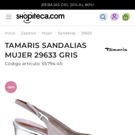
¡REBAJAS DEL 20% AL 80%!
0
Inicio
Zapatos
Mujer
Sandalias
29633
TAMARIS
SANDALIAS
MUJER
29633
GRIS
Código artículo:
65794-45
-50%