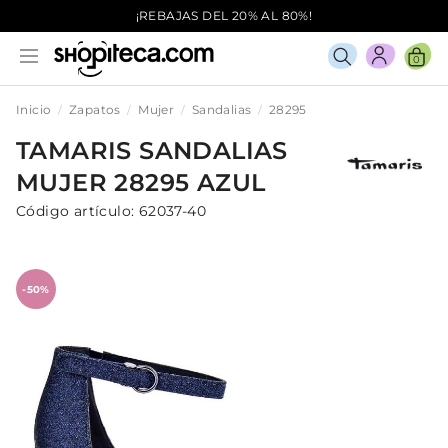
¡REBAJAS DEL 20% AL 80%!
0
Inicio
Zapatos
Mujer
Sandalias
28295
TAMARIS
SANDALIAS
MUJER
28295
AZUL
Código artículo:
62037-40
-50%