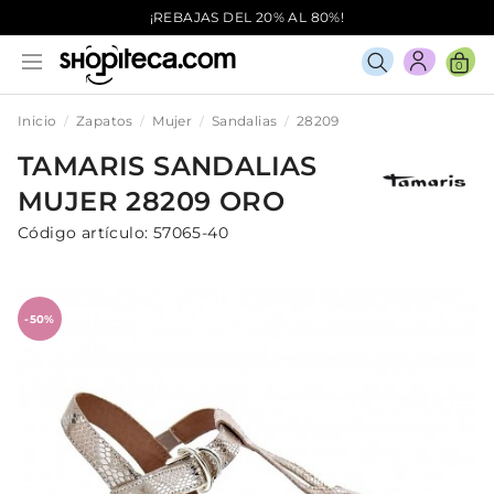
¡REBAJAS DEL 20% AL 80%!
0
Inicio
Zapatos
Mujer
Sandalias
28209
TAMARIS
SANDALIAS
MUJER
28209
ORO
Código artículo:
57065-40
-50%