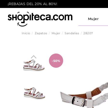
¡REBAJAS DEL 20% AL 80%!
Mujer
Inicio
Zapatos
Mujer
Sandalias
28207
-50%