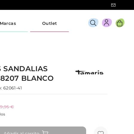
Marcas
Outlet
S
SANDALIAS
28207
BLANCO
:
62061-41
9,95 €
dos
Añadir al carrito