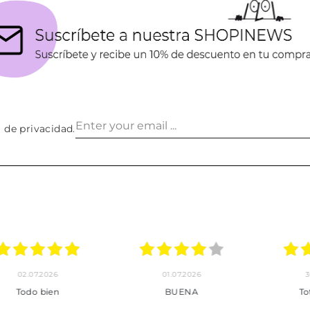
a de privacidad
.
30.06.2026
24.06.2026
23.06
ot perfecte
***
Pedido hec
enviado,