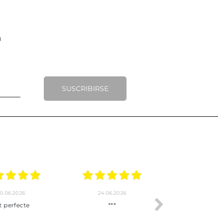
SUSCRIBIRSE
.2026
22.06.2026
20.06.2026
ho, pedido
Servicio muy completo
Envío rápid
 son muy
desde la compra hasta la