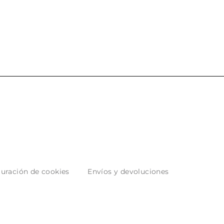
 los envíos y
entrega del producto.
paquetados.
uración de cookies
Envíos y devoluciones