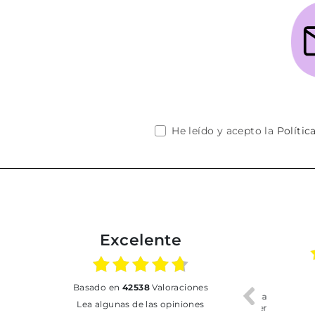
He leído y acepto la
Polític
Excelente
02.07.2026
01.07.2026
basado en
42538
Valoraciones
Todo bien
BUENA
T
Lea algunas de las opiniones