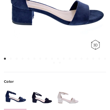
Color