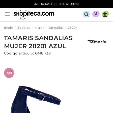
¡REBAJAS DEL 20% AL 80%!
0
Inicio
Zapatos
Mujer
Sandalias
28201
TAMARIS
SANDALIAS
MUJER
28201
AZUL
Código artículo:
64181-38
-50%