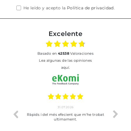
He leído y acepto la
Política de privacidad
.
Excelente
basado en
42538
Valoraciones
Lea algunas de las opiniones
aquí.
1.07.2026
17.07.2026
efecient que m'he trobat
Bien pero soy de Vilafranca y no me h
timament.
dejado recoger en tienda