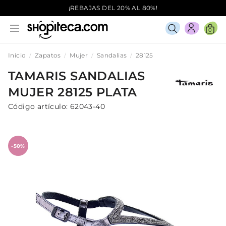
¡REBAJAS DEL 20% AL 80%!
0
Inicio
Zapatos
Mujer
Sandalias
28125
TAMARIS
SANDALIAS
MUJER
28125
PLATA
Código artículo:
62043-40
-50%