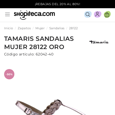
¡REBAJAS DEL 20% AL 80%!
0
Inicio
Zapatos
Mujer
Sandalias
28122
TAMARIS
SANDALIAS
MUJER
28122
ORO
Código artículo:
62042-40
-50%