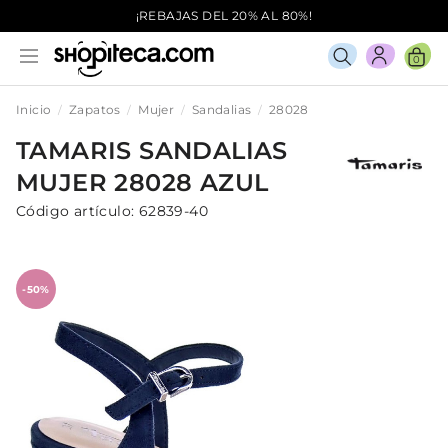
¡REBAJAS DEL 20% AL 80%!
0
Inicio
Zapatos
Mujer
Sandalias
28028
TAMARIS
SANDALIAS
MUJER
28028
AZUL
Código artículo:
62839-40
-50%