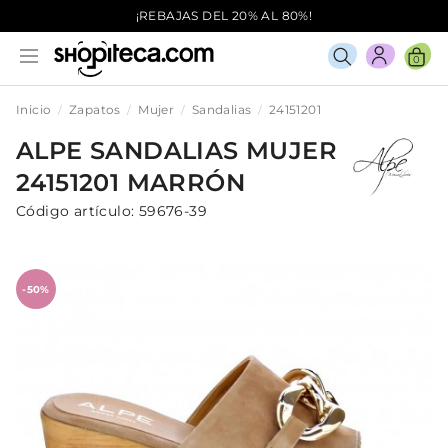
¡REBAJAS DEL 20% AL 80%!
0
Inicio
Zapatos
Mujer
Sandalias
24151201
ALPE
SANDALIAS
MUJER
24151201
MARRÓN
Código artículo:
59676-39
-50%