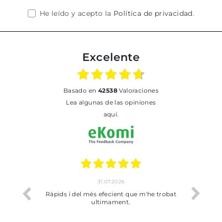
He leído y acepto la
Política de privacidad
.
Excelente
basado en
42538
Valoraciones
Lea algunas de las opiniones
aquí.
31.07.2026
io
Ràpids i del més efecient que m'he trobat
Bien p
ultimament.