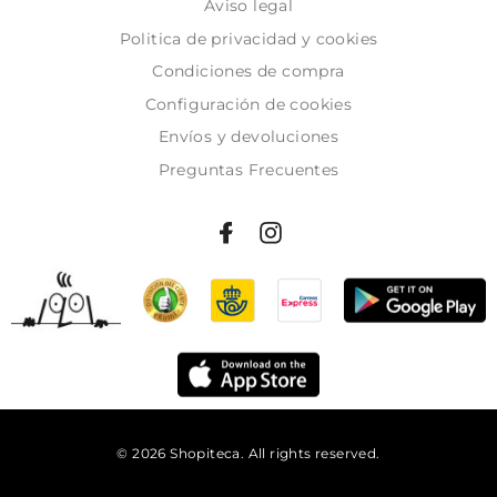
Aviso legal
Politica de privacidad y cookies
Condiciones de compra
Configuración de cookies
Envíos y devoluciones
Preguntas Frecuentes
© 2026 Shopiteca. All rights reserved.
Añadir al carrito