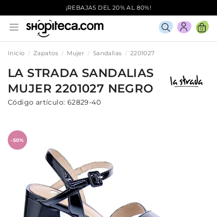
¡REBAJAS DEL 20% AL 80%!
0
Inicio
Zapatos
Mujer
Sandalias
2201027
LA STRADA
SANDALIAS
MUJER
2201027
NEGRO
Código artículo:
62829-40
-50%