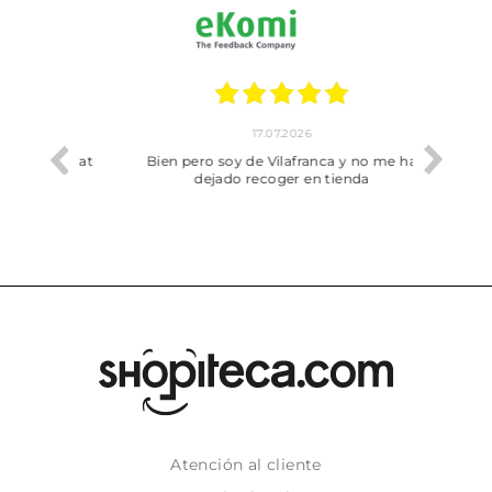
17.07.2026
he trobat
Bien pero soy de Vilafranca y no me ha
dejado recoger en tienda
Atención al cliente